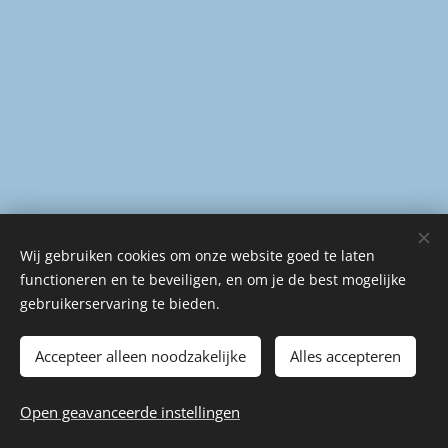
Wij gebruiken cookies om onze website goed te laten
2023 Klik hier voor :
Algemene Voorwaarden
functioneren en te beveiligen, en om je de best mogelijke
gebruikerservaring te bieden.
De Kaart van Terschelling,
Copyright © Ceciel Lurvink, Midsland Terschelling:
Alle
rechten voorbehouden
Accepteer alleen noodzakelijke
Alles accepteren
Privacybeleid
Cookies
Open geavanceerde instellingen